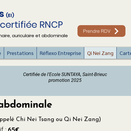
es
(EI)
certifiée RNCP
Prendre RDV
maire,
auriculaire et abdominale
e
Prestations
Réflexo Entreprise
Qi Nei Zang
Cart
Certifiée de l'Ecole SUNTAYA, Saint-Brieuc
promotion 2025
 abdominale
appelé Chi Nei Tsang ou Qi Nei Zang)
if :
65€