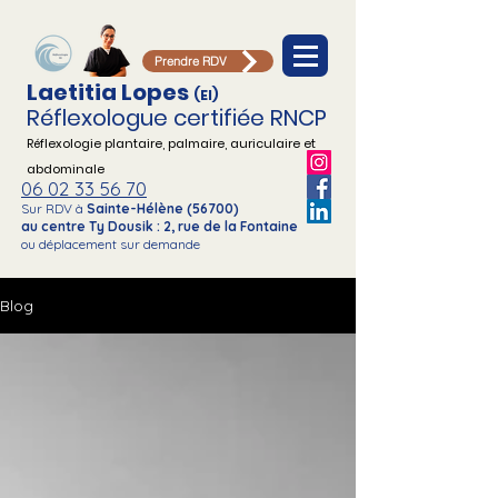
Prendre RDV
Laetitia Lopes
(EI)
Réflexologue certifiée RNCP
Réflexologie plantaire, palmaire,
auriculaire et
abdominale
06 02 33 56 70
Sur RDV à
Sainte-Hélène (56700)
au centre Ty Dousik : 2, rue de la Fontaine
ou déplacement sur demande
Blog