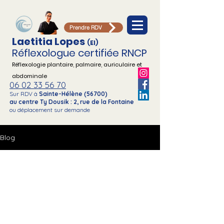
Prendre RDV
Laetitia Lopes
(EI)
Réflexologue certifiée RNCP
Réflexologie plantaire, palmaire,
auriculaire et
abdominale
06 02 33 56 70
Sur RDV à
Sainte-Hélène (56700)
au centre Ty Dousik : 2, rue de la Fontaine
ou déplacement sur demande
Blog