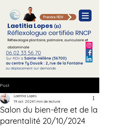
Prendre RDV
Laetitia Lopes
(EI)
Réflexologue certifiée RNCP
Réflexologie plantaire, palmaire,
auriculaire et
abdominale
06 02 33 56 70
Sur RDV à
Sainte-Hélène (56700)
au centre Ty Dousik : 2, rue de la Fontaine
ou déplacement sur demande
Post
Laetitia Lopes
19 oct. 2024
1 min de lecture
Salon du bien-être et de la
parentalité 20/10/2024